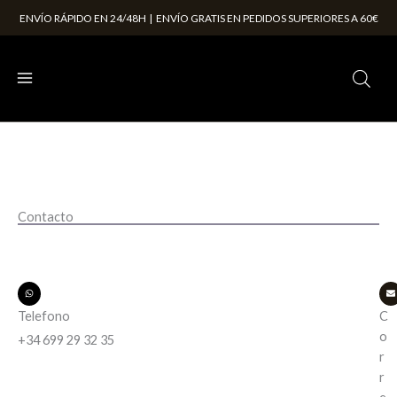
Ir
ENVÍO RÁPIDO EN 24/48H | ENVÍO GRATIS EN PEDIDOS SUPERIORES A 60€
al
contenido
Contacto
Telefono
C
o
+34 699 29 32 35
r
r