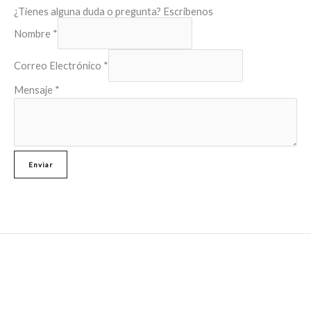
o
g
¿Tienes alguna duda o pregunta? Escribenos
o
r
Nombre
*
k
a
m
Correo Electrónico
*
Mensaje
*
Enviar