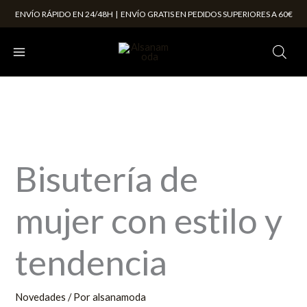
Ir
ENVÍO RÁPIDO EN 24/48H | ENVÍO GRATIS EN PEDIDOS SUPERIORES A 60€
al
contenido
Bisutería de
mujer con estilo y
tendencia
Novedades
/ Por
alsanamoda