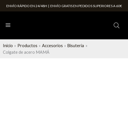
Ir
ENVÍO RÁPIDO EN 24/48H | ENVÍO GRATIS EN PEDIDOS SUPERIORES A 60€
al
contenido
Inicio
Productos
Accesorios
Bisutería
Colgate de acero MAMÁ
Colgate
de
acero
MAMÁ
cantidad