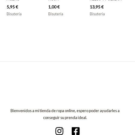
5,95
€
1,00
€
13,95
€
Bisutería
Bisutería
Bisutería
Bienvenidos a mi tienda de ropa online, espero poder ayudarles a
conseguir su prenda ideal.