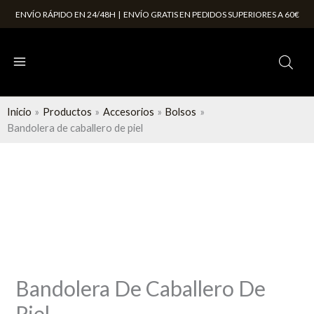
Ir
ENVÍO RÁPIDO EN 24/48H | ENVÍO GRATIS EN PEDIDOS SUPERIORES A 60€
al
contenido
Inicio
Productos
Accesorios
Bolsos
Bandolera de caballero de piel
Bandolera De Caballero De
Piel