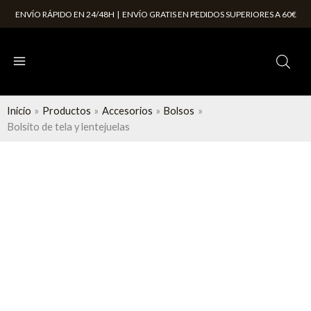
Ir
ENVÍO RÁPIDO EN 24/48H | ENVÍO GRATIS EN PEDIDOS SUPERIORES A 60€
al
contenido
Inicio
Productos
Accesorios
Bolsos
Bolsito de tela y lentejuelas
Bolsito
de
tela
y
lentejuelas
cantidad