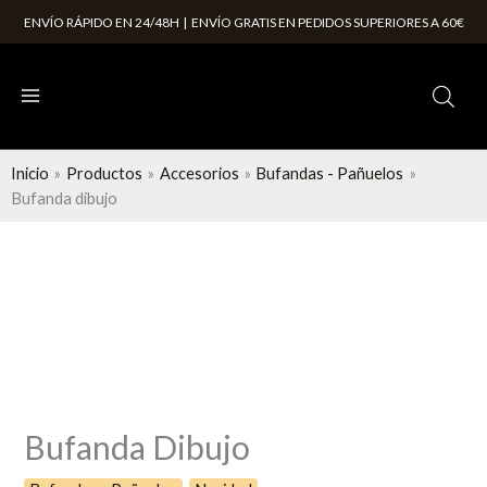
Ir
ENVÍO RÁPIDO EN 24/48H | ENVÍO GRATIS EN PEDIDOS SUPERIORES A 60€
al
contenido
Inicio
Productos
Accesorios
Bufandas - Pañuelos
Bufanda dibujo
Bufanda Dibujo