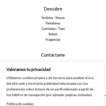
Descubre
Vestidos – Monos
Pantalones
Camisetas – Tops
Bolsos
Fragancias
Contáctame
+34 699 29 32 35
Valoramos tu privacidad
info@alsanamoda.com
Utilizamos cookies propias y de terceros para analizar el uso
C. Algarrobo, 40, 29560 Pizarra, Málaga
del sitio web y mostrarte publicidad relacionada con tus
preferencias sobre la base de un perfil elaborado a partir de
tus hábitos de navegación (por ejemplo, páginas visitadas).
Política de cookies
© 2026 Alsanamoda. Powered by Linkasoft