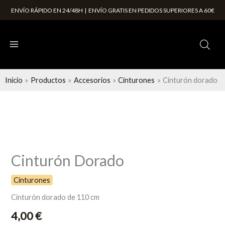
Ir
ENVÍO RÁPIDO EN 24/48H | ENVÍO GRATIS EN PEDIDOS SUPERIORES A 60€
al
contenido
Inicio
Productos
Accesorios
Cinturones
Cinturón dorado
Cinturón Dorado
Cinturones
Cinturón dorado de 110 cm
4,00
€