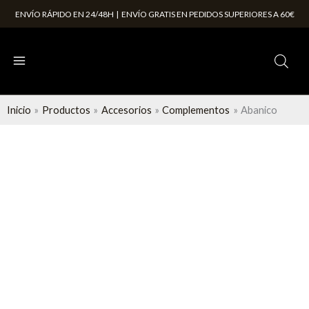
Ir
ENVÍO RÁPIDO EN 24/48H | ENVÍO GRATIS EN PEDIDOS SUPERIORES A 60€
al
contenido
Inicio
Productos
Accesorios
Complementos
Abanico
Abanico
cantidad