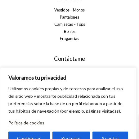
Vestidos – Monos
Pantalones
Camisetas – Tops
Bolsos
Fragancias
Contáctame
+34 699 29 32 35
Valoramos tu privacidad
info@alsanamoda.com
Utilizamos cookies propias y de terceros para analizar el uso
C. Algarrobo, 40, 29560 Pizarra, Málaga
del sitio web y mostrarte publicidad relacionada con tus
preferencias sobre la base de un perfil elaborado a partir de
tus hábitos de navegación (por ejemplo, páginas visitadas).
Política de cookies
© 2026 Alsanamoda. Powered by Linkasoft
0
Configurar
Rechazar
Aceptar