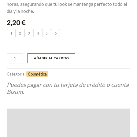
horas, asegurando que tu look se mantenga perfecto todo el
día y la noche.
2,20
€
1
2
3
4
5
6
AÑADIR AL CARRITO
Categoría:
Cosmética
Puedes pagar con tu tarjeta de crédito o cuenta
Bizum.
Descripción
Información adicional