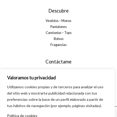
Descubre
Vestidos – Monos
Pantalones
Camisetas – Tops
Bolsos
Fragancias
Contáctame
+34 699 29 32 35
Valoramos tu privacidad
info@alsanamoda.com
Utilizamos cookies propias y de terceros para analizar el uso
C. Algarrobo, 40, 29560 Pizarra, Málaga
del sitio web y mostrarte publicidad relacionada con tus
preferencias sobre la base de un perfil elaborado a partir de
tus hábitos de navegación (por ejemplo, páginas visitadas).
Política de cookies
© 2026 Alsanamoda. Powered by Linkasoft