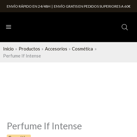
Ir
cantidad
ENVÍO RÁPIDO EN 24/48H | ENVÍO GRATIS EN PEDIDOS SUPERIORES A 60€
al
contenido
Inicio
Productos
Accesorios
Cosmética
Perfume If Intense
Perfume
If
Intense
cantidad
Perfume If Intense