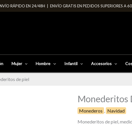
NVÍO RÁPIDO EN 24/48H | ENVÍO GRATIS EN PEDIDOS SUPERIORES A 6
ón
Mujer
Hombre
Infantil
Accesorios
Cos
eritos de piel
Monederitos 
Monederitos
de
Monederos
,
Navidad
piel
cantidad
Monederitos de piel, medi