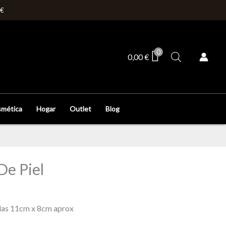
0€
0
0,00
€
mética
Hogar
Outlet
Blog
De Piel
das 11cm x 8cm aprox