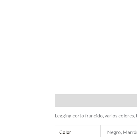
Descripción
Información adicional
Legging corto fruncido, varios colores, t
Color
Negro, Marrón