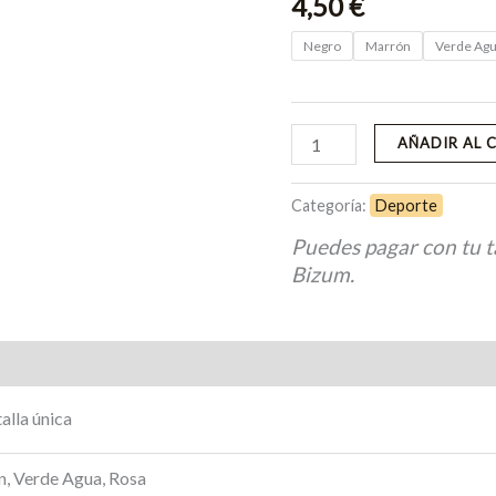
4,50
€
Negro
Marrón
Verde Ag
AÑADIR AL 
Categoría:
Deporte
Puedes pagar con tu t
Bizum.
Valoraciones (0)
alla única
, Verde Agua, Rosa