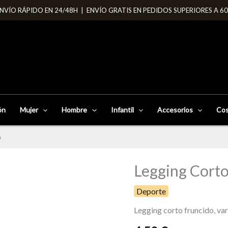
NVÍO RÁPIDO EN 24/48H | ENVÍO GRATIS EN PEDIDOS SUPERIORES A 6
ón
Mujer
Hombre
Infantil
Accesorios
Cos
o
Legging Corto
Legging
corto
Deporte
fruncido
cantidad
Legging corto fruncido, vari