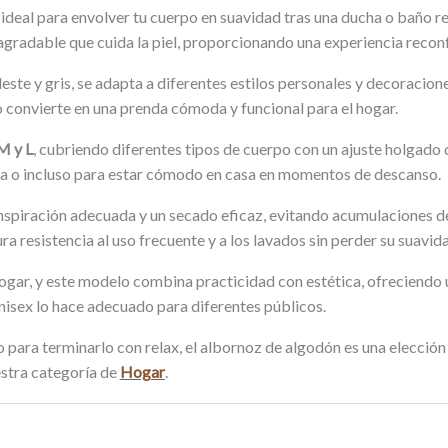
deal para envolver tu cuerpo en suavidad tras una ducha o baño rel
agradable que cuida la piel, proporcionando una experiencia reconfo
eleste y gris, se adapta a diferentes estilos personales y decoracio
lo convierte en una prenda cómoda y funcional para el hogar.
 M y L
, cubriendo diferentes tipos de cuerpo con un ajuste holgado 
scina o incluso para estar cómodo en casa en momentos de descanso.
nspiración adecuada y un secado eficaz, evitando acumulaciones d
 resistencia al uso frecuente y a los lavados sin perder su suavid
ogar, y este modelo combina practicidad con estética, ofreciendo 
nisex lo hace adecuado para diferentes públicos.
o para terminarlo con relax, el albornoz de algodón es una elecció
estra categoría de
Hogar
.