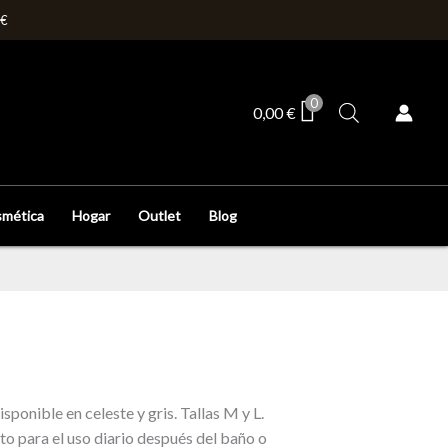
0€
0
0,00
€
mética
Hogar
Outlet
Blog
onible en celeste y gris. Tallas M y L.
to para el uso diario después del baño o