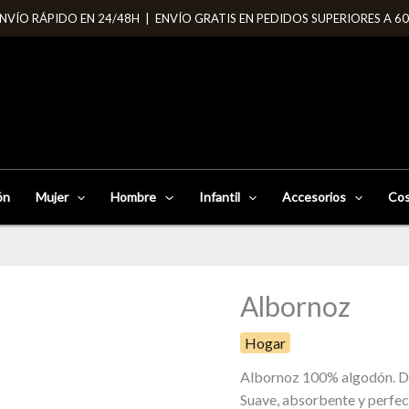
NVÍO RÁPIDO EN 24/48H | ENVÍO GRATIS EN PEDIDOS SUPERIORES A 6
ón
Mujer
Hombre
Infantil
Accesorios
Cos
Albornoz
Albornoz
cantidad
Hogar
Albornoz 100% algodón. Disp
Suave, absorbente y perfec