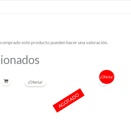
n comprado este producto pueden hacer una valoración.
cionados
El
El
¡Oferta!
precio
precio
¡Oferta!
original
actual
era:
es:
AGOTADO
9,00 €.
7,00 €.