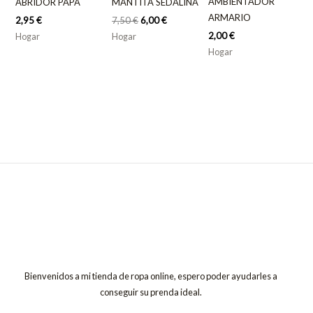
AMBIENTADOR
ABRIDOR PAPÁ
MANTITA SEDALINA
ARMARIO
2,95
€
7,50
€
6,00
€
2,00
€
Hogar
Hogar
Hogar
Bienvenidos a mi tienda de ropa online, espero poder ayudarles a
conseguir su prenda ideal.