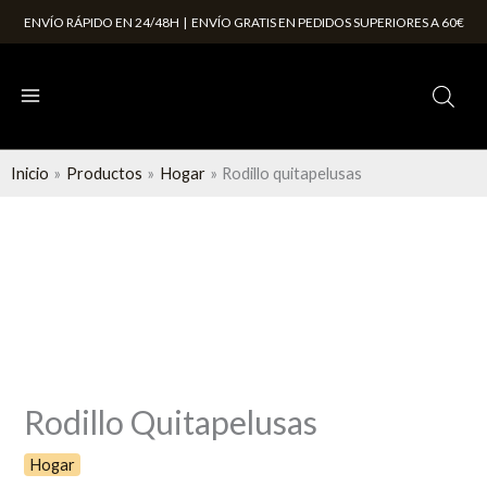
Ir
ENVÍO RÁPIDO EN 24/48H | ENVÍO GRATIS EN PEDIDOS SUPERIORES A 60€
al
contenido
Inicio
Productos
Hogar
Rodillo quitapelusas
Rodillo
quitapelusas
cantidad
Rodillo Quitapelusas
Hogar