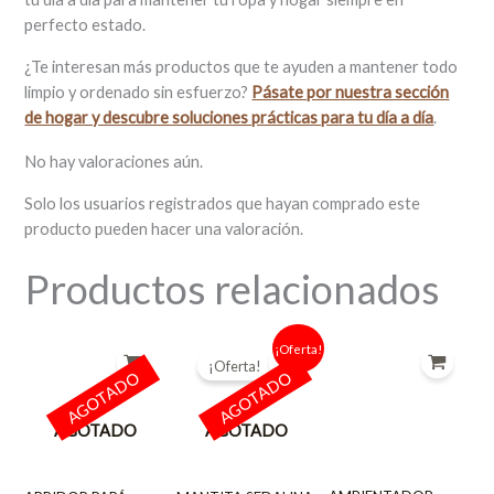
perfecto estado.
¿Te interesan más productos que te ayuden a mantener todo
limpio y ordenado sin esfuerzo?
Pásate por nuestra sección
de hogar y descubre soluciones prácticas para tu día a día
.
No hay valoraciones aún.
Solo los usuarios registrados que hayan comprado este
producto pueden hacer una valoración.
Productos relacionados
El
El
¡Oferta!
precio
precio
¡Oferta!
original
actual
AGOTADO
AGOTADO
era:
es:
7,50 €.
6,00 €.
AGOTADO
AGOTADO