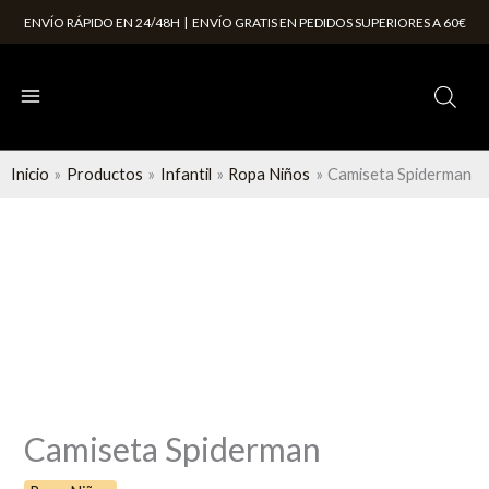
Ir
ENVÍO RÁPIDO EN 24/48H | ENVÍO GRATIS EN PEDIDOS SUPERIORES A 60€
al
contenido
Inicio
Productos
Infantil
Ropa Niños
Camiseta Spiderman
Camiseta
Spiderman
cantidad
Camiseta Spiderman