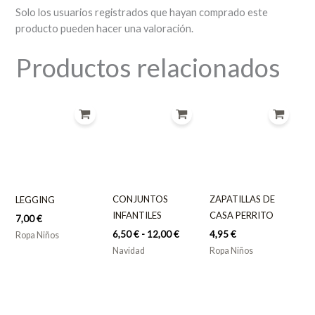
Solo los usuarios registrados que hayan comprado este
producto pueden hacer una valoración.
Productos relacionados
Rango
de
precios:
desde
6,50 €
hasta
12,00 €
CONJUNTOS
ZAPATILLAS DE
LEGGING
INFANTILES
CASA PERRITO
7,00
€
6,50
€
-
12,00
€
4,95
€
Ropa Niños
Navidad
Ropa Niños