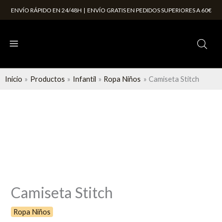
Ir
ENVÍO RÁPIDO EN 24/48H | ENVÍO GRATIS EN PEDIDOS SUPERIORES A 60€
al
contenido
Inicio
Productos
Infantil
Ropa Niños
Camiseta Stitch
Camiseta
Stitch
cantidad
Camiseta Stitch
Ropa Niños