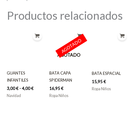
Productos relacionados
Rango
de
precios:
AGOTADO
desde
3,00 €
AGOTADO
hasta
4,00 €
GUANTES
BATA CAPA
BATA ESPACIAL
INFANTILES
SPIDERMAN
15,95
€
3,00
€
-
4,00
€
16,95
€
Ropa Niños
Navidad
Ropa Niños