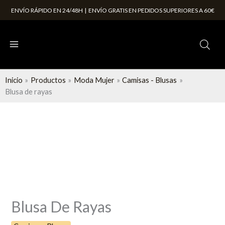
Ir
ENVÍO RÁPIDO EN 24/48H | ENVÍO GRATIS EN PEDIDOS SUPERIORES A 60€
al
contenido
Inicio
Productos
Moda Mujer
Camisas - Blusas
Blusa de rayas
Blusa
de
rayas
cantidad
Blusa De Rayas