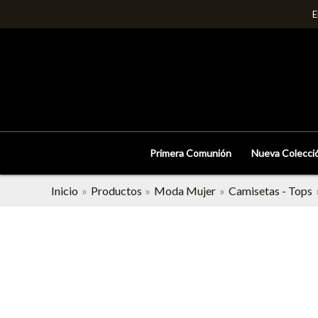
Ir
E
al
contenido
Primera Comunión
Nueva Colecci
Inicio
Productos
Moda Mujer
Camisetas - Tops