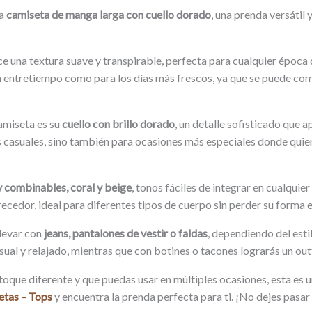
ta
camiseta de manga larga con cuello dorado
, una prenda versátil
ece una textura suave y transpirable, perfecta para cualquier época 
ra entretiempo como para los días más frescos, ya que se puede co
amiseta es su
cuello con brillo dorado
, un detalle sofisticado que 
ks casuales, sino también para ocasiones más especiales donde quier
y combinables, coral y beige
, tonos fáciles de integrar en cualquie
recedor, ideal para diferentes tipos de cuerpo sin perder su forma e
llevar con
jeans, pantalones de vestir o faldas
, dependiendo del esti
ual y relajado, mientras que con botines o tacones lograrás un out
toque diferente y que puedas usar en múltiples ocasiones, esta es
tas – Tops
y encuentra la prenda perfecta para ti. ¡No dejes pasar