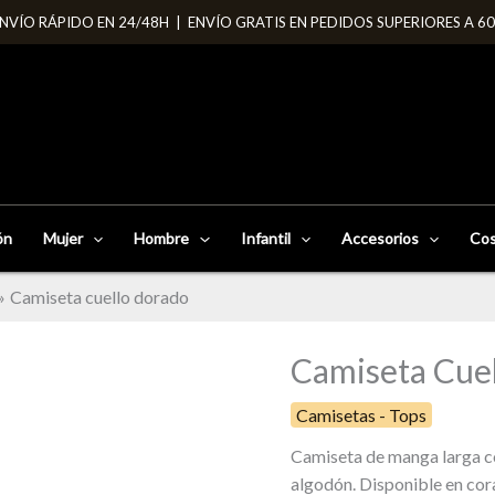
NVÍO RÁPIDO EN 24/48H | ENVÍO GRATIS EN PEDIDOS SUPERIORES A 6
ón
Mujer
Hombre
Infantil
Accesorios
Cos
Camiseta cuello dorado
Camiseta Cue
Camiseta
cuello
Camisetas - Tops
dorado
cantidad
Camiseta de manga larga co
algodón. Disponible en cora