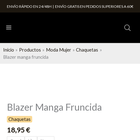
Ir
ENVÍO RÁPIDO EN 24/48H | ENVÍO GRATIS EN PEDIDOS SUPERIORES A 60€
al
contenido
Inicio
Productos
Moda Mujer
Chaquetas
Blazer manga fruncida
Blazer
manga
Blazer Manga Fruncida
fruncida
cantidad
Chaquetas
18,95
€