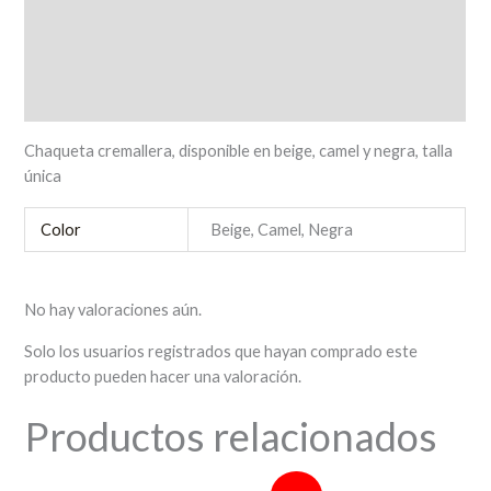
Descripción
Información adicional
Valoraciones (0)
Chaqueta cremallera, disponible en beige, camel y negra, talla
única
Color
Beige, Camel, Negra
No hay valoraciones aún.
Solo los usuarios registrados que hayan comprado este
producto pueden hacer una valoración.
Productos relacionados
El
El