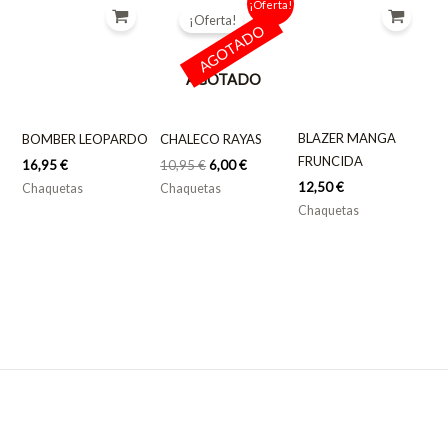
¡Oferta!
precio
precio
¡Oferta!
original
actual
AGOTADO
era:
es:
10,95 €.
6,00 €.
AGOTADO
BLAZER MANGA
BOMBER LEOPARDO
CHALECO RAYAS
FRUNCIDA
16,95
€
10,95
€
6,00
€
12,50
€
Chaquetas
Chaquetas
Chaquetas