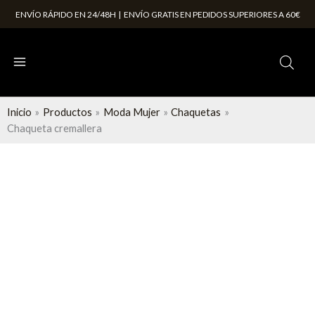
Ir
ENVÍO RÁPIDO EN 24/48H | ENVÍO GRATIS EN PEDIDOS SUPERIORES A 60€
al
contenido
Inicio
Productos
Moda Mujer
Chaquetas
Chaqueta cremallera
Chaqueta
cremallera
cantidad