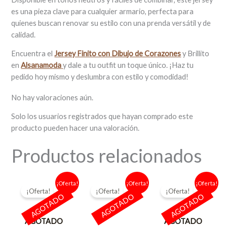
es una pieza clave para cualquier armario, perfecta para
quienes buscan renovar su estilo con una prenda versátil y de
calidad.
Encuentra el
Jersey Finito con Dibujo de Corazones
y Brillito
en
Alsanamoda
y dale a tu outfit un toque único. ¡Haz tu
pedido hoy mismo y deslumbra con estilo y comodidad!
No hay valoraciones aún.
Solo los usuarios registrados que hayan comprado este
producto pueden hacer una valoración.
Productos relacionados
El
El
El
El
El
El
¡Oferta!
¡Oferta!
¡Oferta!
precio
precio
precio
precio
precio
precio
¡Oferta!
¡Oferta!
¡Oferta!
original
actual
original
actual
original
actual
AGOTADO
AGOTADO
AGOTADO
era:
es:
era:
es:
era:
es:
11,95 €.
7,00 €.
11,95 €.
6,00 €.
13,95 €.
6,00 €.
AGOTADO
AGOTADO