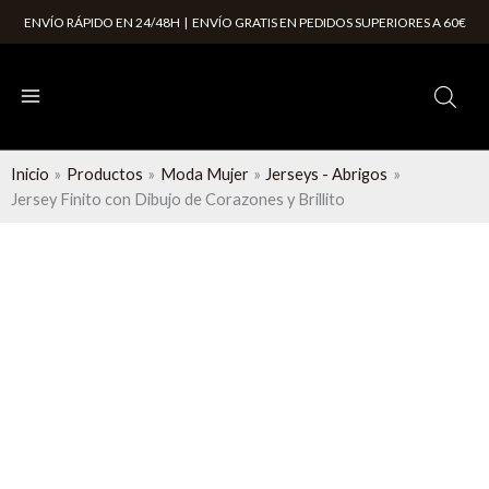
Ir
ENVÍO RÁPIDO EN 24/48H | ENVÍO GRATIS EN PEDIDOS SUPERIORES A 60€
al
contenido
Inicio
Productos
Moda Mujer
Jerseys - Abrigos
Jersey Finito con Dibujo de Corazones y Brillito