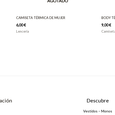
AGOTADO
CAMISETA TÉRMICA DE MUJER
BODY T
6,00
€
9,00
€
Lencería
Camiseta
ación
Descubre
Vestidos – Monos