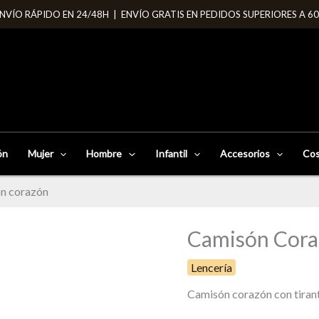
NVÍO RÁPIDO EN 24/48H | ENVÍO GRATIS EN PEDIDOS SUPERIORES A 6
ón
Mujer
Hombre
Infantil
Accesorios
Cos
n corazón
Camisón Cor
Camisón
corazón
Lencería
cantidad
Camisón corazón con tiran