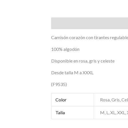
Descripción
Información adicional
Camisón corazón con tirantes regulabl
100% algodón
Disponible en rosa, gris y celeste
Desde talla M a XXXL
(F9535)
Color
Rosa, Gris, Ce
Talla
M, L, XL, XXL,