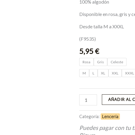
100% algodón
Disponible en rosa, gris y c
Desde talla M a XXXL
(F9535)
5,95
€
Rosa
Gris
Celeste
M
L
XL
XXL
XXXL
AÑADIR AL 
Categoría:
Lencería
Puedes pagar con tu t