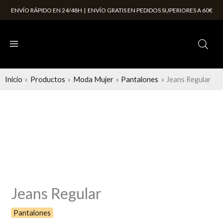
Ir
ENVÍO RÁPIDO EN 24/48H | ENVÍO GRATIS EN PEDIDOS SUPERIORES A 60€
al
contenido
Inicio
Productos
Moda Mujer
Pantalones
Jeans Regular
Jeans
Regular
cantidad
Jeans Regular
Pantalones