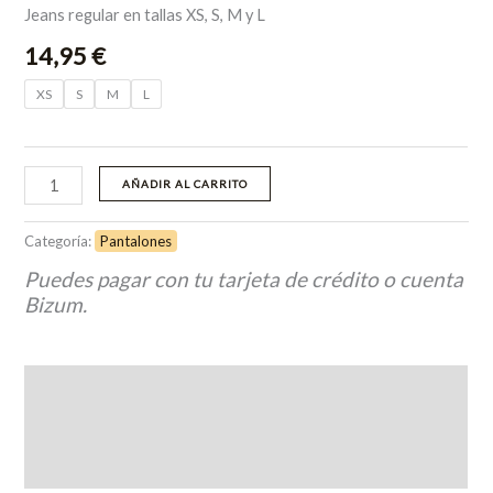
Jeans regular en tallas XS, S, M y L
14,95
€
XS
S
M
L
AÑADIR AL CARRITO
Categoría:
Pantalones
Puedes pagar con tu tarjeta de crédito o cuenta
Bizum.
Descripción
Información adicional
Valoraciones (0)