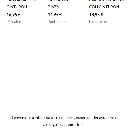
CINTURÓN
PINZA
CON CINTURÓN
16,95
€
14,95
€
18,95
€
Pantalones
Pantalones
Pantalones
Bienvenidos a mi tienda de ropa online, espero poder ayudarles a
conseguir su prenda ideal.