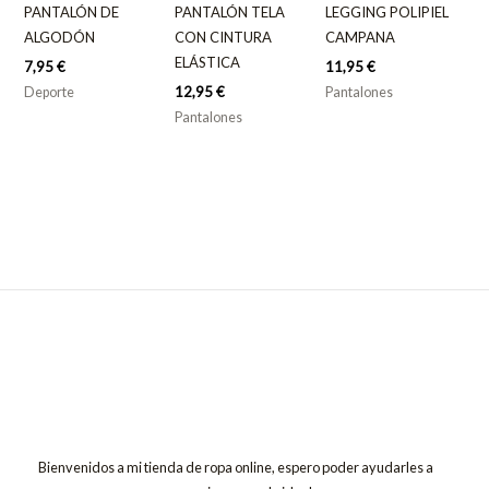
PANTALÓN DE
PANTALÓN TELA
LEGGING POLIPIEL
ALGODÓN
CON CINTURA
CAMPANA
ELÁSTICA
7,95
€
11,95
€
12,95
€
Deporte
Pantalones
Pantalones
Bienvenidos a mi tienda de ropa online, espero poder ayudarles a