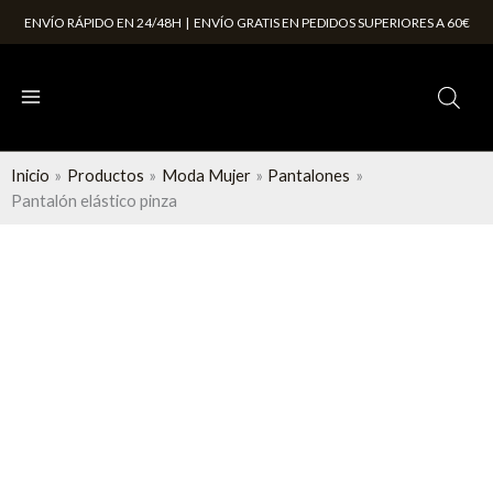
Ir
ENVÍO RÁPIDO EN 24/48H | ENVÍO GRATIS EN PEDIDOS SUPERIORES A 60€
al
contenido
Inicio
Productos
Moda Mujer
Pantalones
Pantalón elástico pinza
Pantalón
elástico
pinza
cantidad