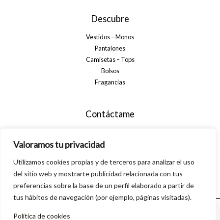
Descubre
Vestidos – Monos
Pantalones
Camisetas – Tops
Bolsos
Fragancias
Contáctame
+34 699 29 32 35
Valoramos tu privacidad
info@alsanamoda.com
C. Algarrobo, 40, 29560 Pizarra, Málaga
Utilizamos cookies propias y de terceros para analizar el uso
del sitio web y mostrarte publicidad relacionada con tus
preferencias sobre la base de un perfil elaborado a partir de
tus hábitos de navegación (por ejemplo, páginas visitadas).
Política de cookies
© 2026 Alsanamoda. Powered by Linkasoft