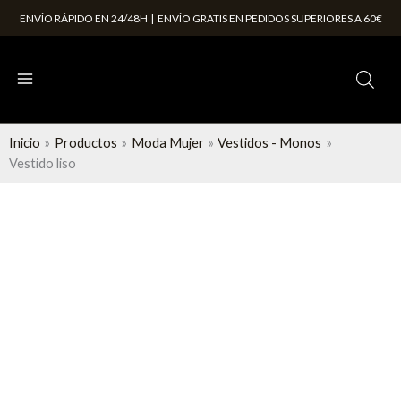
Ir
ENVÍO RÁPIDO EN 24/48H | ENVÍO GRATIS EN PEDIDOS SUPERIORES A 60€
al
contenido
Inicio
Productos
Moda Mujer
Vestidos - Monos
Vestido liso
Vestido
liso
cantidad