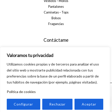
Vestidos – Monos
Pantalones
Camisetas – Tops
Bolsos
Fragancias
Contáctame
+34 699 29 32 35
Valoramos tu privacidad
info@alsanamoda.com
Utilizamos cookies propias y de terceros para analizar el uso
C. Algarrobo, 40, 29560 Pizarra, Málaga
del sitio web y mostrarte publicidad relacionada con tus
preferencias sobre la base de un perfil elaborado a partir de
tus hábitos de navegación (por ejemplo, páginas visitadas).
Política de cookies
© 2026 Alsanamoda. Powered by Linkasoft
0
Configurar
Rechazar
Aceptar