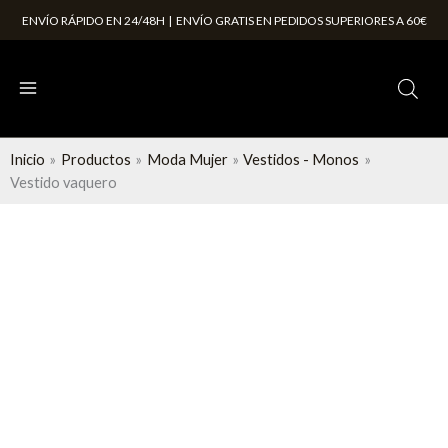
Ir
ENVÍO RÁPIDO EN 24/48H | ENVÍO GRATIS EN PEDIDOS SUPERIORES A 60€
al
contenido
Inicio
Productos
Moda Mujer
Vestidos - Monos
Vestido vaquero