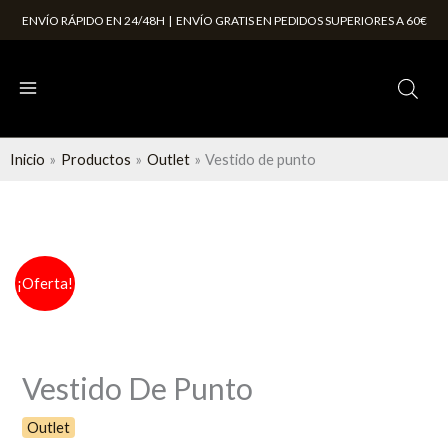
Ir
cantidad
ENVÍO RÁPIDO EN 24/48H | ENVÍO GRATIS EN PEDIDOS SUPERIORES A 60€
al
contenido
Inicio
Productos
Outlet
Vestido de punto
El
El
Vestido
¡Oferta!
precio
precio
de
original
actual
punto
era:
es:
cantidad
17,95 €.
14,95 €.
Vestido De Punto
Outlet