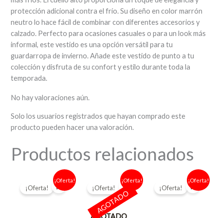
protección adicional contra el frío. Su diseño en color marrón
neutro lo hace fácil de combinar con diferentes accesorios y
calzado. Perfecto para ocasiones casuales o para un look más
informal, este vestido es una opción versátil para tu
guardarropa de invierno. Añade este vestido de punto a tu
colección y disfruta de su confort y estilo durante toda la
temporada.
No hay valoraciones aún.
Solo los usuarios registrados que hayan comprado este
producto pueden hacer una valoración.
Productos relacionados
El
El
El
El
El
El
¡Oferta!
¡Oferta!
¡Oferta!
precio
precio
precio
precio
precio
precio
¡Oferta!
¡Oferta!
¡Oferta!
original
actual
original
actual
original
actual
AGOTADO
era:
es:
era:
es:
era:
es:
12,95 €.
7,00 €.
12,95 €.
7,00 €.
11,95 €.
9,50 €.
AGOTADO