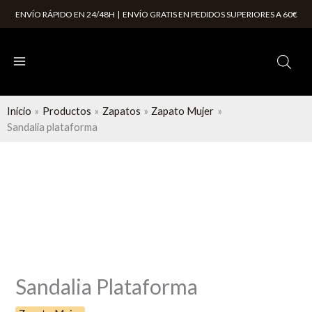
Ir
ENVÍO RÁPIDO EN 24/48H | ENVÍO GRATIS EN PEDIDOS SUPERIORES A 60€
al
contenido
Inicio
Productos
Zapatos
Zapato Mujer
Sandalia plataforma
Sandalia
plataforma
cantidad
Sandalia Plataforma