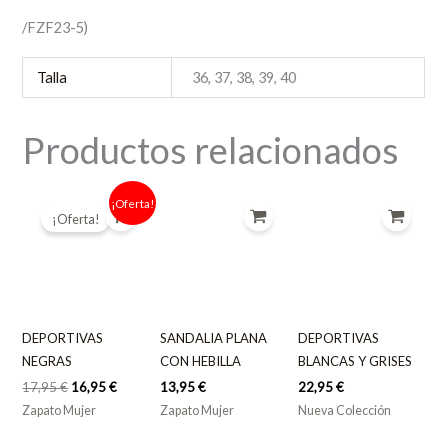
/FZF23-5)
Talla
36, 37, 38, 39, 40
Productos relacionados
El
El
¡Oferta!
precio
precio
¡Oferta!
original
actual
era:
es:
17,95 €.
16,95 €.
DEPORTIVAS
SANDALIA PLANA
DEPORTIVAS
NEGRAS
CON HEBILLA
BLANCAS Y GRISES
17,95
€
16,95
€
13,95
€
22,95
€
Zapato Mujer
Zapato Mujer
Nueva Colección