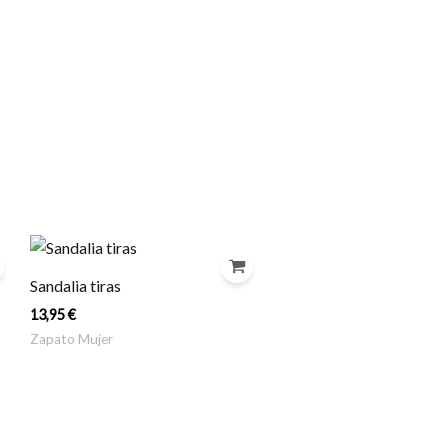
Sandalia tiras
13,95
€
Zapato Mujer