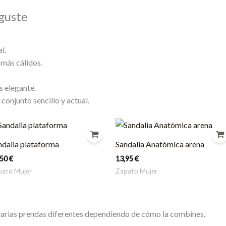
guste
l.
 más cálidos.
s elegante.
conjunto sencillo y actual.
ndalia plataforma
Sandalia Anatómica arena
,50
€
13,95
€
pato Mujer
Zapato Mujer
varias prendas diferentes dependiendo de cómo la combines.