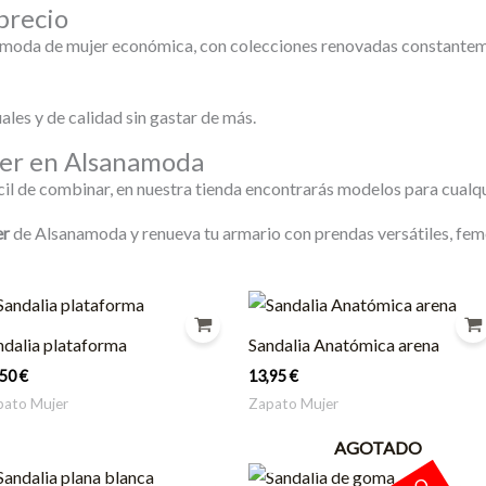
precio
oda de mujer económica, con colecciones renovadas constanteme
les y de calidad sin gastar de más.
jer en Alsanamoda
cil de combinar, en nuestra tienda encontrarás modelos para cualqui
er
de Alsanamoda y renueva tu armario con prendas versátiles, feme
ndalia plataforma
Sandalia Anatómica arena
,50
€
13,95
€
pato Mujer
Zapato Mujer
AGOTADO