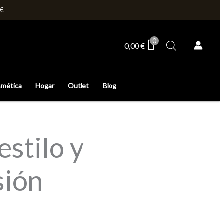
0€
0
0,00
€
mética
Hogar
Outlet
Blog
stilo y
sión