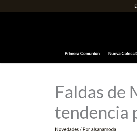
Ir
E
al
contenido
Primera Comunión
Nueva Colecci
Faldas de 
tendencia 
Novedades
/ Por
alsanamoda