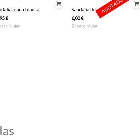
AGOTADO
ndalia plana blanca
Sandalia de goma
,95
€
6,00
€
pato Mujer
Zapato Mujer
das