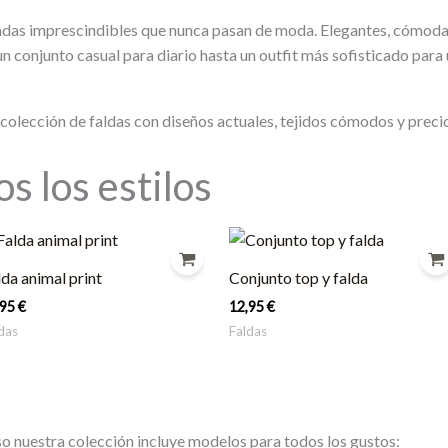
endas imprescindibles que nunca pasan de moda. Elegantes, cómodas
n conjunto casual para diario hasta un outfit más sofisticado para
lección de faldas con diseños actuales, tejidos cómodos y precios 
s los estilos
lda animal print
Conjunto top y falda
,95
€
12,95
€
das
Faldas
eso nuestra colección incluye modelos para todos los gustos: