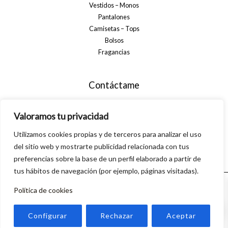
Vestidos – Monos
Pantalones
Camisetas – Tops
Bolsos
Fragancias
Contáctame
+34 699 29 32 35
Valoramos tu privacidad
info@alsanamoda.com
Utilizamos cookies propias y de terceros para analizar el uso
C. Algarrobo, 40, 29560 Pizarra, Málaga
del sitio web y mostrarte publicidad relacionada con tus
preferencias sobre la base de un perfil elaborado a partir de
tus hábitos de navegación (por ejemplo, páginas visitadas).
Política de cookies
© 2026 Alsanamoda. Powered by Linkasoft
0
Configurar
Rechazar
Aceptar