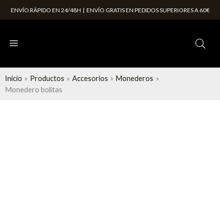
Ir
ENVÍO RÁPIDO EN 24/48H | ENVÍO GRATIS EN PEDIDOS SUPERIORES A 60€
al
contenido
Inicio
Productos
Accesorios
Monederos
Monedero bolitas
Rango
Monedero
de
bolitas
precios:
cantidad
desde
6,95 €
hasta
7,95 €