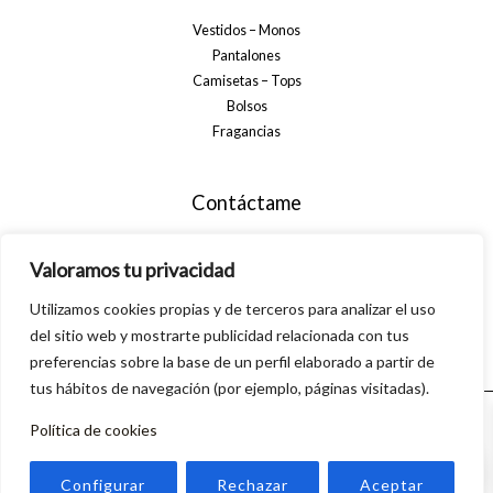
Vestidos – Monos
Pantalones
Camisetas – Tops
Bolsos
Fragancias
Contáctame
+34 699 29 32 35
Valoramos tu privacidad
info@alsanamoda.com
Utilizamos cookies propias y de terceros para analizar el uso
C. Algarrobo, 40, 29560 Pizarra, Málaga
del sitio web y mostrarte publicidad relacionada con tus
preferencias sobre la base de un perfil elaborado a partir de
tus hábitos de navegación (por ejemplo, páginas visitadas).
Política de cookies
© 2026 Alsanamoda. Powered by Linkasoft
0
Configurar
Rechazar
Aceptar